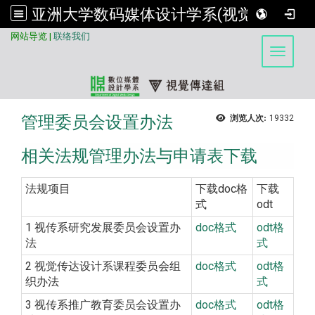
亚洲大学数码媒体设计学系(视觉传达组)
:::
网站导览
|
联络我们
Toggle 
管理委员会设置办法
浏览人次:
19332
相关法规管理办法与申请表下载
法规项目
下载doc格
下载
式
odt
1 视传系研究发展委员会设置办
doc格式
odt格
法
式
2 视觉传达设计系课程委员会组
doc格式
odt格
织办法
式
3 视传系推广教育委员会设置办
doc格式
odt格