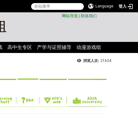
Language
登入
:::
网站导览
|
联络我们
载
高中生专区
产学与证照辅导
动漫游戏组
浏览人次:
21624