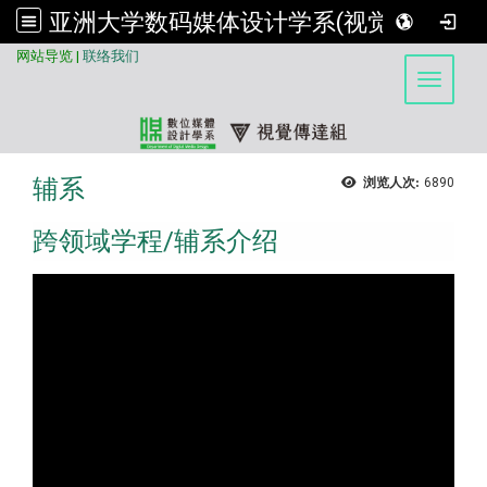
亚洲大学数码媒体设计学系(视觉传达组)
:::
网站导览
|
联络我们
Toggle 
辅系
浏览人次:
6890
跨领域学程/辅系介绍