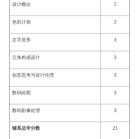
设计概论
2
色彩计画
2
文字造形
3
立体构成设计
3
创意思考与设计伦理
3
数码绘图
3
数码影像处理
3
辅系总学分数
21