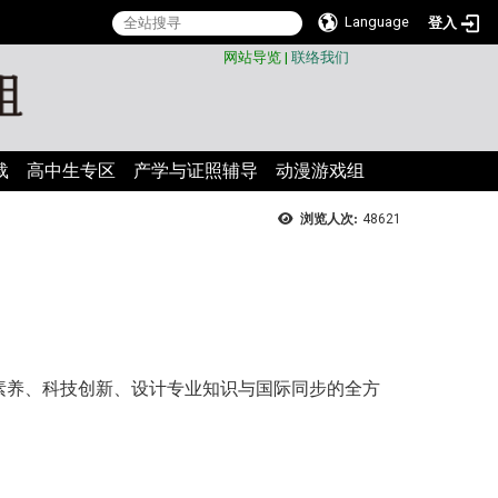
Language
登入
:::
网站导览
|
联络我们
载
高中生专区
产学与证照辅导
动漫游戏组
浏览人次:
48621
素养、科技创新、设计专业知识与国际同步的全方