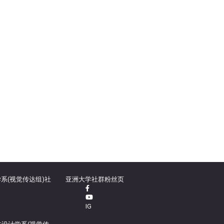
系(视觉传达组)社
亚洲大学社群粉丝页
IG