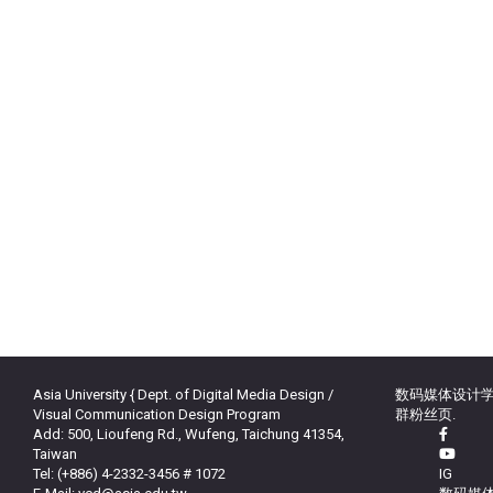
Asia University { Dept. of Digital Media Design /
数码媒体设计学
Visual Communication Design Program
群粉丝页.
Add: 500, Lioufeng Rd., Wufeng, Taichung 41354,
Taiwan
Tel: (+886) 4-2332-3456 # 1072
IG