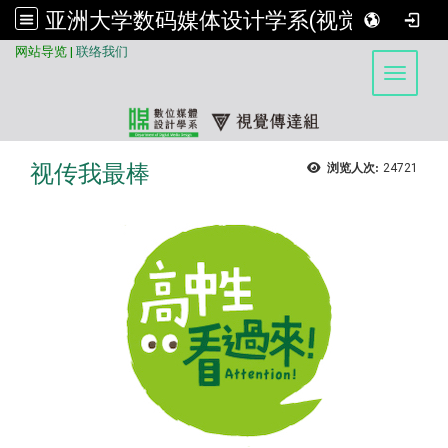
亚洲大学数码媒体设计学系(视觉传达组)
:::
网站导览
|
联络我们
Toggle 
视传我最棒
浏览人次:
24721