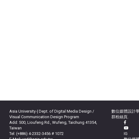
Asia University { Dept. of Digital Media Design /
數位媒體設計學
Visual Communication Design Program
群粉絲頁.
Add: 500, Lioufeng Rd., Wufeng, Taichung 41354,
Taiwan
Tel: (+886) 4-2332-3456 # 1072
IG