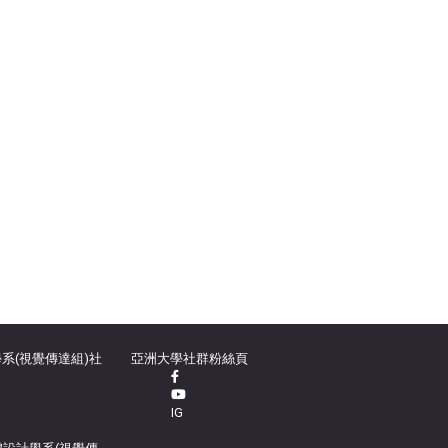
系(視覺傳達組)社
亞洲大學社群粉絲頁
IG