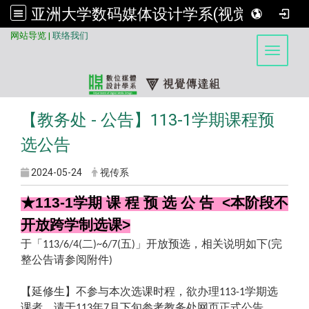
亚洲大学数码媒体设计学系(视觉传达组)
:::
网站导览
|
联络我们
Toggle 
【教务处 - 公告】113-1学期课程预
选公告
2024-05-24
视传系
★113-1学期 课 程 预 选 公 告 <本阶段不
开放跨学制选课>
于「
二
五
」开放预选，相关说明如下
完
113/6/4(
)~6/7(
)
(
整公告请参阅附件
)
【延修生】不参与本次选课时程，欲办理
学期选
113-1
课者，请于
年
月下旬参考教务处网页正式公告
113
7