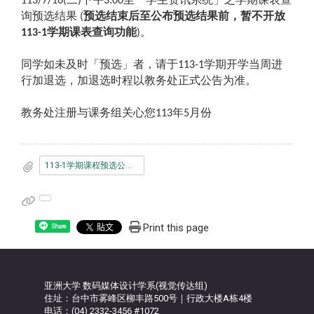
113/7/16(
)
3:00
询预选结果
预选结束后至公布预选结果前，暂不开放
(
学期课表查询功能
。
113-1
)
同学如未及时「预选」者，请于
学期开学当周进
113-1
行加退选，加退选时程以教务处正式公告为准。
教务处注册与课务组关心您
年
月份
113
5
113-1学期课程预选公告.pdf
Print this page
Share
亚洲大学 数码媒体设计学系(视觉传达组)
住址：台中市雾峰区柳丰路500号｜行政大楼A栋4楼
电话：(04) 2332-3456 #1072