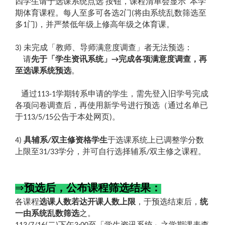
四学生请于选课系统点选
按钮，课程清单会显示
本学
期体育课程。每人至多可各选
门
将由系统乱数筛选至
2
(
多
门
，并严禁低年级上修高年级之体育课。
1
)
未完成「教师、导师满意度调查」者无法预选：
3)
请
先于「学生资讯系统」
完成各项满意度调查，再
→
至选课系统预选
。
通过
学期转系申请的学生，需先登入旧学号完成
113-1
各项问卷调查后，再使用新学号进行预选（通过名单已
于
公告于本处网页
。
113/5/15
)
具辅系
双主修资格学生
于选课系统上已调整学分数
4)
/
上限至
学分，并可自行选择辅系
双主修之课程。
31/33
/
⇒
预选后，公布课程筛选结果：
各课程
选课人数若达开课人数上限
，于预选结束后，
统
一由系统乱数筛选
之。
二
下午
至「学生资讯系统」之学期课表查