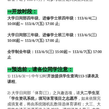
⇒
开放时段：
大学日间部四年级、进修学士班四年级：
二
113/6/4(
)
起～
五
止
10:00
113/6/7(
) 17:00
;
大学日间部三年级、进修学士班三年级：
三
113/6/5(
)
起～
五
止
10:00
113/6/7(
) 17:00
;
全学制全年级：
三
起～
五
113/6/5(
) 15:00
113/6/7(
) 17:00
止
⇒
预选前，请各位同学注意：
一
中午
时
开放提供学生查询
课表及
1) 113/6/3(
)
12
113-1
课程
。
大学日间部「体育
三
」之兴趣选项，请
大二学生至
2)
(
)
「学生资讯系统」填写体育项目之志愿序
，如未依限完
成填复者，将由系统随机乱数筛选体育课程；大三、大