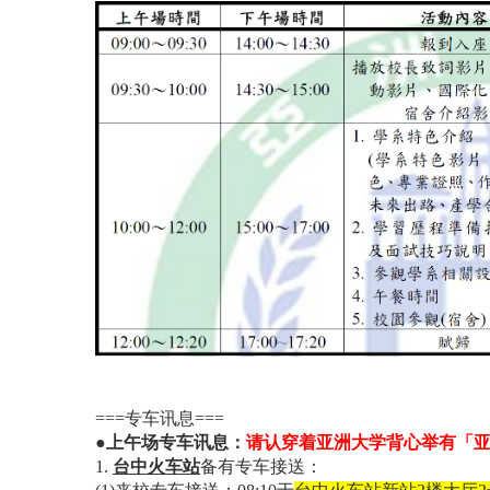
===
专车讯息===
●上午场专车讯息：
请认穿着亚洲大学背心举有「
1.
台中火车站
备有专车接送：