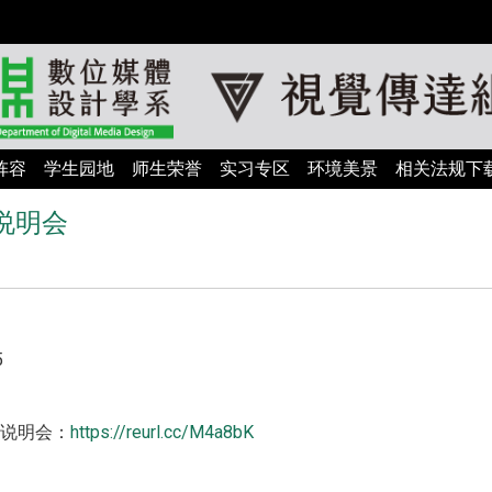
阵容
学生园地
师生荣誉
实习专区
环境美景
相关法规下
说明会
5
审说明会：
https://reurl.cc/M4a8bK