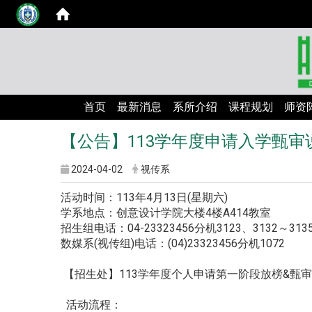
首页
最新消息
系所介绍
课程规划
师资
【公告】113学年度申请入学甄审
2024-04-02
视传系
活动时间：113年4月13日(星期六)
学系地点：创意设计学院大楼4楼A414教室
招生组电话：04-23323456分机3123、3132～313
数媒系(视传组)电话：(04)23323456分机1072
【招生处】113学年度个人申请第一阶段放榜&甄
活动流程：