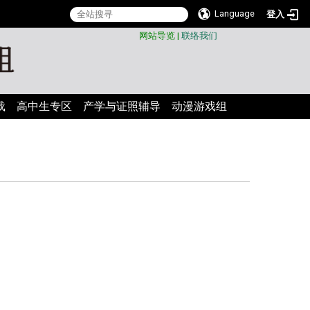
Language
登入
:::
网站导览
|
联络我们
载
高中生专区
产学与证照辅导
动漫游戏组