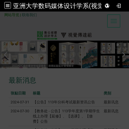
亚洲大学数码媒体设计学系(视觉传达组)
:::
网站导览
|
联络我们
Toggle 
最新消息
张贴日期
标题
类别
2024-07-31
【公告】113年分科考试最新资讯公告
最新讯息
2024-07-30
【教务处 - 公告】113学年度第1学期学生
最新讯息
线上办理【延修】、【选课】、【缴
费】公告