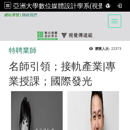
亞洲大學數位媒體設計學系(視覺傳達組)
:::
網站導覽
|
聯絡我們
Toggle 
特聘業師
瀏覽人次:
22373
名師引領；接軌產業|專
業授課；國際發光