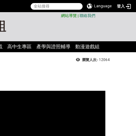
Language
登入
:::
網站導覽
|
聯絡我們
載
高中生專區
產學與證照輔導
動漫遊戲組
瀏覽人次:
12064