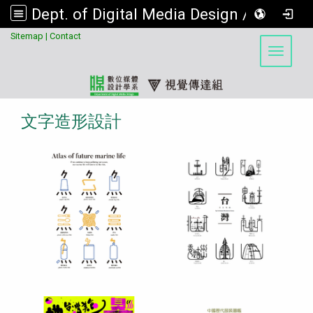
Dept. of Digital Media Design / Visual Communication Design Program, Asia University
:::
Sitemap
|
Contact
Toggle 
文字造形設計