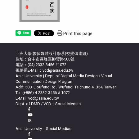
Print this page
Share
亞洲大學 數位媒體設計學系(視覺傳達組)
住址：台中市霧峰區柳豐路500號
電話：(04) 2332-3456 #1072
視傳系E-Mail：vcd@asia.edu.tw
Asia University { Dept. of Digital Media Design / Visual
Communication Design Program
Add: 500, Lioufeng Rd., Wufeng, Taichung 41354, Taiwan
Tel: (+886) 4-2332-3456 # 1072
E-Mail: vcd@asia.edu.tw
Dept. of DMD / VCD｜Social Medias
IG
Asia University｜Social Medias