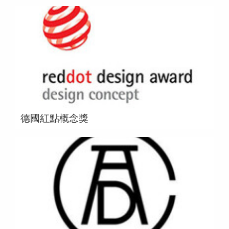
德國紅點概念獎