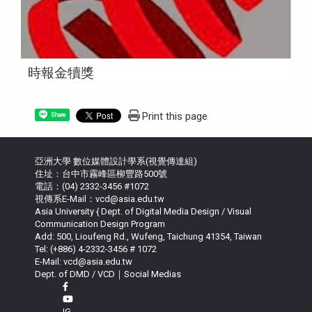
時報金犢獎
Print this page
Share
亞洲大學 數位媒體設計學系(視覺傳達組)
住址：台中市霧峰區柳豐路500號
電話：(04) 2332-3456 #1072
視傳系E-Mail：vcd@asia.edu.tw
Asia University { Dept. of Digital Media Design / Visual
Communication Design Program
Add: 500, Lioufeng Rd., Wufeng, Taichung 41354, Taiwan
Tel: (+886) 4-2332-3456 # 1072
E-Mail: vcd@asia.edu.tw
Dept. of DMD / VCD｜Social Medias
IG