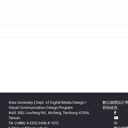
Asia University { Dept. of Digital Media Design /
數位媒體設計學
Visual Communication Design Program
群粉絲頁.
Add: 500, Lioufeng Rd., Wufeng, Taichung 41354,
Taiwan
Tel: (+886) 4-2332-3456 # 1072
IG