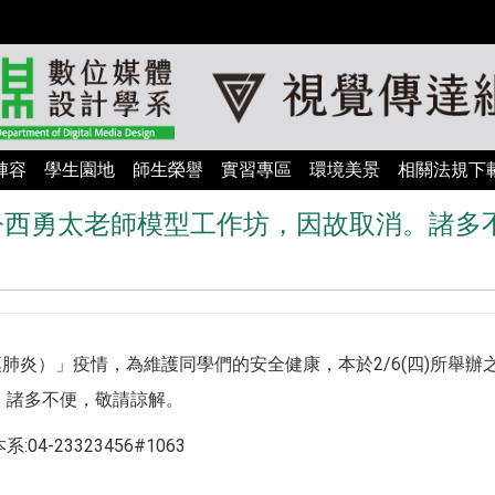
陣容
學生園地
師生榮譽
實習專區
環境美景
相關法規下
的今西勇太老師模型工作坊，因故取消。諸
漢肺炎）」疫情，為維護同學們的安全健康，本於2/6(四)所舉
！諸多不便，敬請諒解。
-23323456#1063