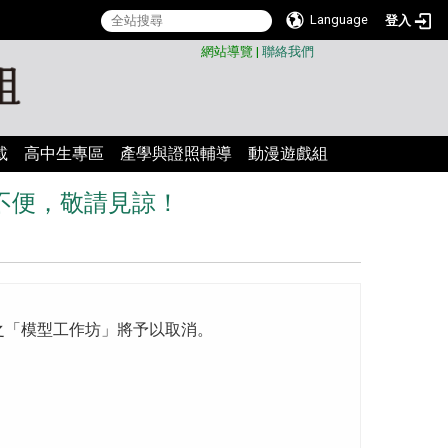
Language
登入
:::
網站導覽
|
聯絡我們
載
高中生專區
產學與證照輔導
動漫遊戲組
多不便，敬請見諒！
辦之「模型工作坊」將予以取消。