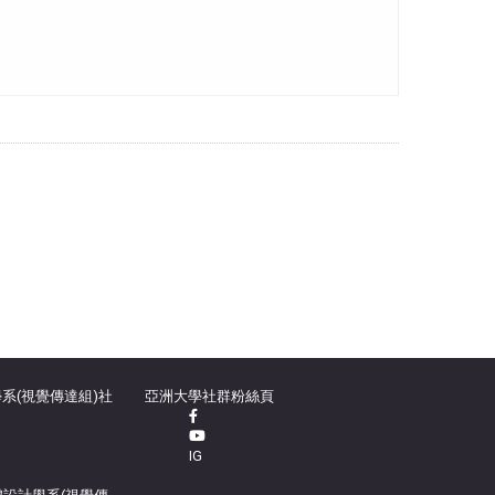
系(視覺傳達組)社
亞洲大學社群粉絲頁
IG