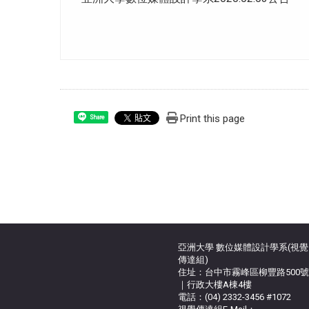
Print this page
Share
亞洲大學 數位媒體設計學系(視覺
傳達組)
住址：台中市霧峰區柳豐路500號
｜行政大樓A棟4樓
電話：(04) 2332-3456 #1072