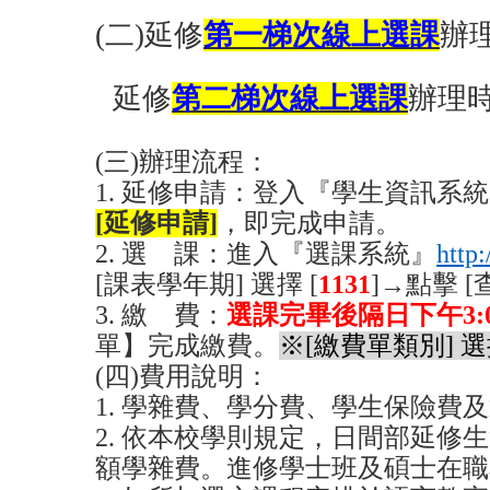
(
二)延修
第一梯次線上選課
辦
延修
第二梯次線上選課
辦理
(
三)辦理流程：
1.
延修申請：登入『學生資訊系統
[延修申請]
，即完成申請。
2.
選 課：進入『選課系統』
http
[課表學年期] 選擇 [
1131
]→點擊 
3.
繳 費：
選課完畢後隔日下午3:
單】完成繳費。
※[繳費單類別] 選
(
四)費用說明：
1.
學雜費、學分費、學生保險費及
2.
依本校學則規定，日間部延修生
額學雜費。進修學士班及碩士在職