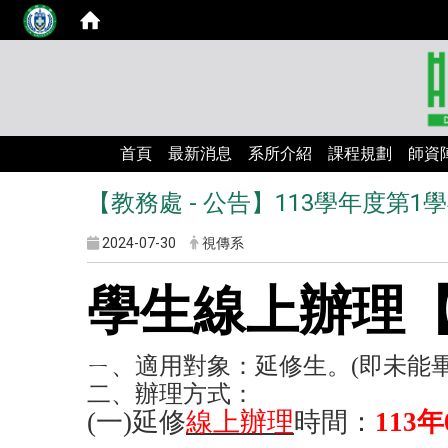
首頁
最新消息
系所介紹
課程規劃
師資
【教務處 - 公告】113學年度
2024-07-30
視傳系
學生線上辦理
ㄧ、適用對象：延修生。(即未能畢
二、辦理方式：
(
一)延修
線上辦理
時間：
113
年