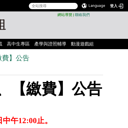
Language
登入
:::
網站導覽
|
聯絡我們
載
高中生專區
產學與證照輔導
動漫遊戲組
繳費】公告
、【繳費】公告
日中午12:00止。