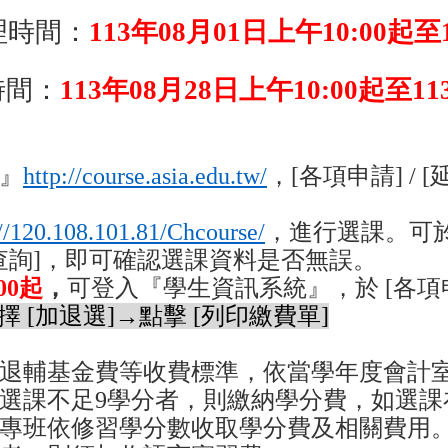
理時間：
113
年08月01日上午10:00起至
時間：
113
年08月28日上午10:00起至11
』
http://course.asia.edu.tw/
，[各項申請] / 
://120.108.101.81/Chcourse/
，進行選課。可於
[查詢]，即可確認選課資料是否無誤。
00起
，
可登入『學生資訊系統』，於 [各項申
擇 [加退選]→點擊 [列印繳費單]
退輔基金費等收費標準，依當學年度會計
選課不足9學分者，則繳納學分費，如選課
專班依修習學分數收取學分費及相關費用