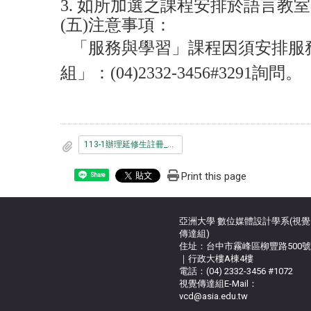
3.
如所加選之課程安排於語言教室
(
五)注意事項：
「服務與學習」課程因須安排服
組」：(04)2332-3456#3291詢問。
113-1辦理延修生註冊_選課_繳費事宜.pdf
Print this page
Share
亞洲大學 數位媒體設計學系(視覺
傳達組)
住址：台中市霧峰區柳豐路500號
｜行政大樓A棟4樓
電話：(04) 2332-3456 #1072
視覺傳達組E-Mail：
vcd@asia.edu.tw